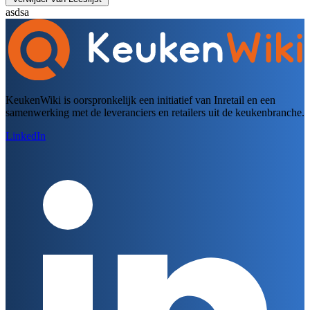
asdsa
KeukenWiki is oorspronkelijk een initiatief van Inretail en een
samenwerking met de leveranciers en retailers uit de keukenbranche.
LinkedIn