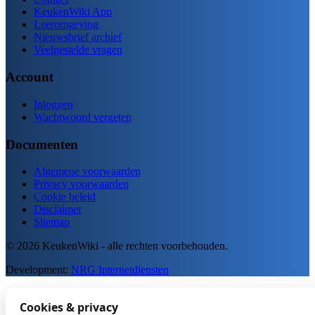
KeukenWiki App
Leeromgeving
Nieuwsbrief archief
Veelgestelde vragen
Account
Inloggen
Wachtwoord vergeten
Documenten
Algemene voorwaarden
Privacy voorwaarden
Cookie beleid
Disclaimer
Sitemap
© 2026 KeukenWiki - alle rechten voorbehouden.
Development:
NRG Internetdiensten
Cookies & privacy