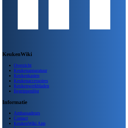
KeukenWiki
Overzicht
Keukenapparatuur
Keukenkasten
Keukenaccessoires
Keukenwerkbladen
Begrippenlijst
Informatie
Ambassadeurs
Contact
KeukenWiki App