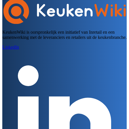
KeukenWiki is oorspronkelijk een initiatief van Inretail en een
samenwerking met de leveranciers en retailers uit de keukenbranche.
LinkedIn