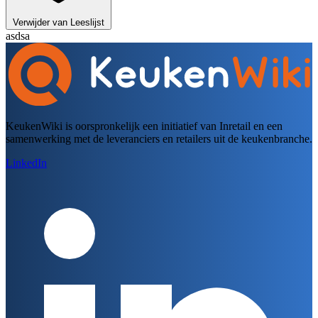
Verwijder van Leeslijst
asdsa
KeukenWiki is oorspronkelijk een initiatief van Inretail en een
samenwerking met de leveranciers en retailers uit de keukenbranche.
LinkedIn