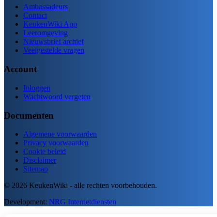
Ambassadeurs
Contact
KeukenWiki App
Leeromgeving
Nieuwsbrief archief
Veelgestelde vragen
Account
Inloggen
Wachtwoord vergeten
Documenten
Algemene voorwaarden
Privacy voorwaarden
Cookie beleid
Disclaimer
Sitemap
© 2026 KeukenWiki - alle rechten voorbehouden.
Development:
NRG Internetdiensten