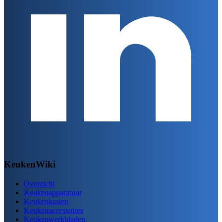
KeukenWiki
Overzicht
Keukenapparatuur
Keukenkasten
Keukenaccessoires
Keukenwerkbladen