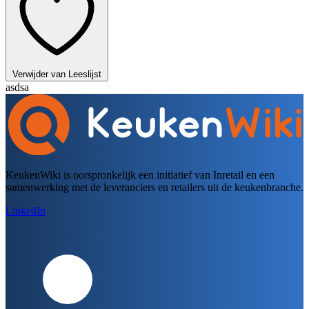
Verwijder van Leeslijst
asdsa
KeukenWiki is oorspronkelijk een initiatief van Inretail en een
samenwerking met de leveranciers en retailers uit de keukenbranche.
LinkedIn