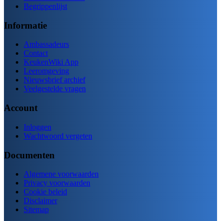
Begrippenlijst
Informatie
Ambassadeurs
Contact
KeukenWiki App
Leeromgeving
Nieuwsbrief archief
Veelgestelde vragen
Account
Inloggen
Wachtwoord vergeten
Documenten
Algemene voorwaarden
Privacy voorwaarden
Cookie beleid
Disclaimer
Sitemap