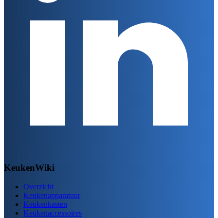
KeukenWiki
Overzicht
Keukenapparatuur
Keukenkasten
Keukenaccessoires