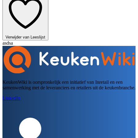
Verwijder van Leeslijst
asdsa
KeukenWiki is oorspronkelijk een initiatief van Inretail en een
samenwerking met de leveranciers en retailers uit de keukenbranche.
LinkedIn