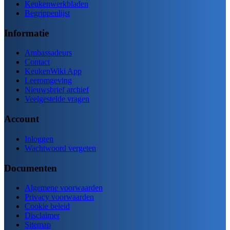
Keukenwerkbladen
Begrippenlijst
Informatie
Ambassadeurs
Contact
KeukenWiki App
Leeromgeving
Nieuwsbrief archief
Veelgestelde vragen
Account
Inloggen
Wachtwoord vergeten
Documenten
Algemene voorwaarden
Privacy voorwaarden
Cookie beleid
Disclaimer
Sitemap