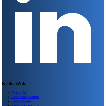
KeukenWiki
Overzicht
Keukenapparatuur
Keukenkasten
Keukenaccessoires