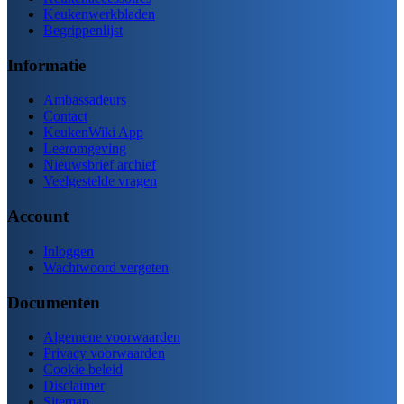
Keukenwerkbladen
Begrippenlijst
Informatie
Ambassadeurs
Contact
KeukenWiki App
Leeromgeving
Nieuwsbrief archief
Veelgestelde vragen
Account
Inloggen
Wachtwoord vergeten
Documenten
Algemene voorwaarden
Privacy voorwaarden
Cookie beleid
Disclaimer
Sitemap