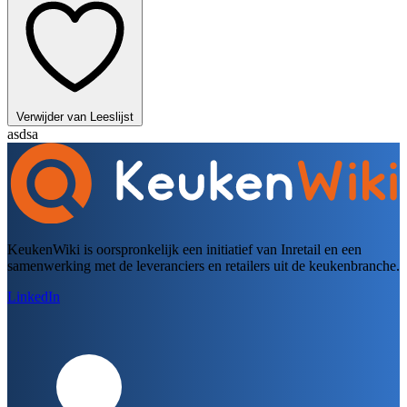
Verwijder van Leeslijst
asdsa
KeukenWiki is oorspronkelijk een initiatief van Inretail en een
samenwerking met de leveranciers en retailers uit de keukenbranche.
LinkedIn