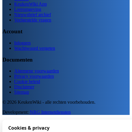
KeukenWiki App
Leeromgeving
Nieuwsbrief archief
Veelgestelde vragen
Account
Inloggen
Wachtwoord vergeten
Documenten
Algemene voorwaarden
Privacy voorwaarden
Cookie beleid
Disclaimer
Sitemap
© 2026 KeukenWiki - alle rechten voorbehouden.
Development:
NRG Internetdiensten
Cookies & privacy