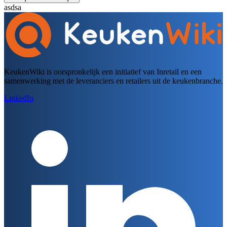
asdsa
KeukenWiki is oorspronkelijk een initiatief van Inretail en een
samenwerking met de leveranciers en retailers uit de keukenbranche.
LinkedIn