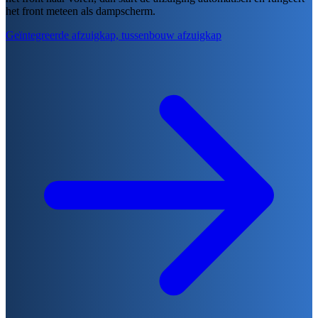
het front meteen als dampscherm.
Geïntegreerde afzuigkap, tussenbouw afzuigkap