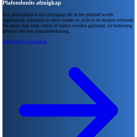
Plafondunits afzuigkap
Een plafondunit is een afzuigkap die in het plafond wordt
ingebouwd, waardoor je meer ruimte en zicht in de keuken behoudt.
De motor kan vaak extern of buiten worden geplaatst, en bediening
gebeurt met een afstandsbediening.
Plafondunits afzuigkap