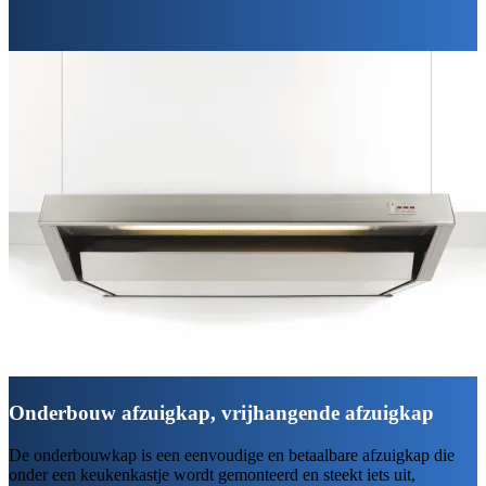
Onderbouw afzuigkap, vrijhangende afzuigkap
De onderbouwkap is een eenvoudige en betaalbare afzuigkap die
onder een keukenkastje wordt gemonteerd en steekt iets uit,