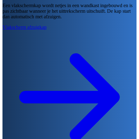
Een vlakschermkap wordt netjes in een wandkast ingebouwd en is
pas zichtbaar wanneer je het uittrekscherm uitschuift. De kap start
dan automatisch met afzuigen.
Vlakscherm afzuigkap