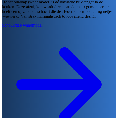
De schouwkap (wandmodel) is dé klassieke blikvanger in de
keuken. Deze afzuigkap wordt direct aan de muur gemonteerd en
heeft een opvallende schacht die de afvoerbuis en bedrading netjes
wegwerkt. Van strak minimalistisch tot opvallend design.
Schouwkap wandmodel