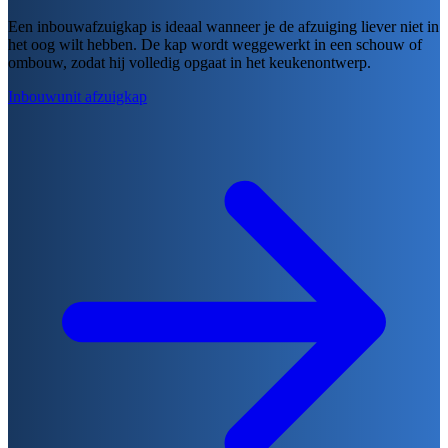
Een inbouwafzuigkap is ideaal wanneer je de afzuiging liever niet in
het oog wilt hebben. De kap wordt weggewerkt in een schouw of
ombouw, zodat hij volledig opgaat in het keukenontwerp.
Inbouwunit afzuigkap