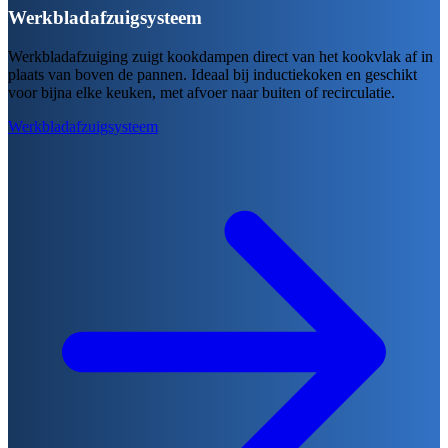
Werkbladafzuigsysteem
Werkbladafzuiging zuigt kookdampen direct van het kookvlak af in
plaats van boven de pannen. Ideaal bij inductiekoken en geschikt
voor bijna elke keuken, met afvoer naar buiten of recirculatie.
Werkbladafzuigsysteem