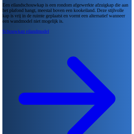
Een eilandschouwkap is een rondom afgewerkte afzuigkap die aan
het plafond hangt, meestal boven een kookeiland. Deze stijlvolle
kap is vrij in de ruimte geplaatst en vormt een alternatief wanneer
een wandmodel niet mogelijk is.
Schouwkap eilandmodel