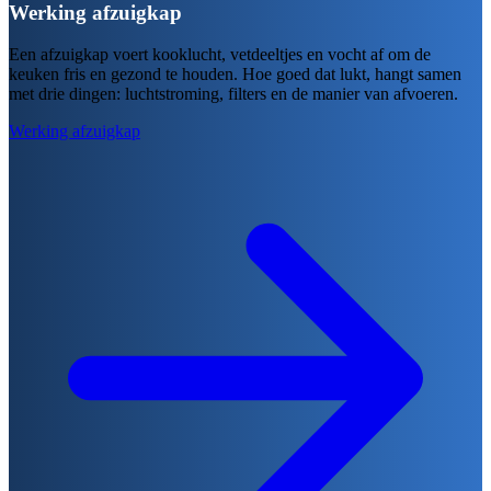
Werking afzuigkap
Een afzuigkap voert kooklucht, vetdeeltjes en vocht af om de
keuken fris en gezond te houden. Hoe goed dat lukt, hangt samen
met drie dingen: luchtstroming, filters en de manier van afvoeren.
Werking afzuigkap