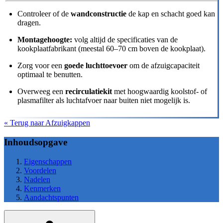
Controleer of de
wandconstructie
de kap en schacht goed kan
dragen.
Montagehoogte:
volg altijd de specificaties van de
kookplaatfabrikant (meestal 60–70 cm boven de kookplaat).
Zorg voor een
goede luchttoevoer
om de afzuigcapaciteit
optimaal te benutten.
Overweeg een
recirculatiekit
met hoogwaardig koolstof- of
plasmafilter als luchtafvoer naar buiten niet mogelijk is.
« Terug naar Afzuigkappen
Inhoudsopgave
Eigenschappen
Voordelen
Nadelen
Kenmerken
Aandachtspunten