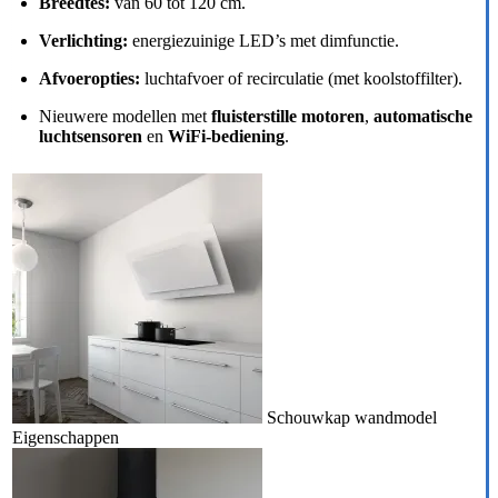
Breedtes:
van 60 tot 120 cm.
Verlichting:
energiezuinige LED’s met dimfunctie.
Afvoeropties:
luchtafvoer of recirculatie (met koolstoffilter).
Nieuwere modellen met
fluisterstille motoren
,
automatische
luchtsensoren
en
WiFi-bediening
.
Schouwkap wandmodel
Eigenschappen