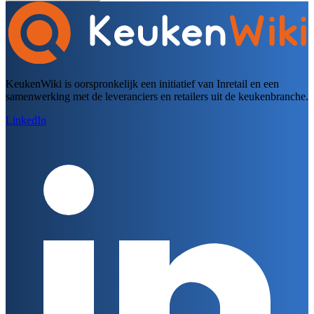
KeukenWiki is oorspronkelijk een initiatief van Inretail en een
samenwerking met de leveranciers en retailers uit de keukenbranche.
LinkedIn