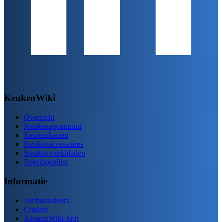
KeukenWiki
Overzicht
Keukenapparatuur
Keukenkasten
Keukenaccessoires
Keukenwerkbladen
Begrippenlijst
Informatie
Ambassadeurs
Contact
KeukenWiki App